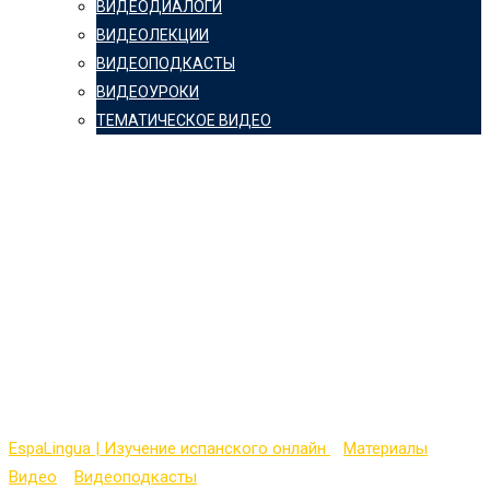
ВИДЕОДИАЛОГИ
ВИДЕОЛЕКЦИИ
ВИДЕОПОДКАСТЫ
ВИДЕОУРОКИ
ТЕМАТИЧЕСКОЕ ВИДЕО
Видеопокаст на
испанском с
транскрипцией —
коломбийское
произношение
EspaLingua | Изучение испанского онлайн
>
Материалы
>
Видео
>
Видеоподкасты
>
Видеопокаст на испанском с