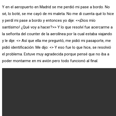
Y en el aeropuerto en Madrid se me perdió mi pase a bordo. No
sé, lo boté, se me cayó de mi maleta. No me di cuenta qué lo hice
y perdí mi pase a bordo y entonces yo dije: <<¡Dios mío
santísimo! ¿Qué voy a hacer?>> Y lo que resolví fue acercarme a
la señorita del counter de la aerolínea por la cual estaba viajando
y le dije: <
> Así que ella me preguntó, me pidió mi pasaporte, me
pidió identificación. Me dijo: <
> Y eso fue lo que hice, se resolvió
el problema. Estuve muy agradecida porque pensé que no iba a
poder montarme en mi avión pero todo funcionó al final.