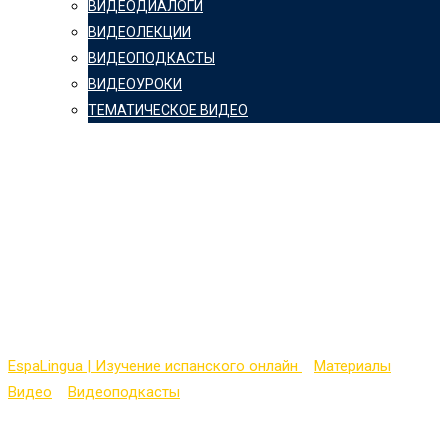
ВИДЕОДИАЛОГИ
ВИДЕОЛЕКЦИИ
ВИДЕОПОДКАСТЫ
ВИДЕОУРОКИ
ТЕМАТИЧЕСКОЕ ВИДЕО
Видеопокаст на
испанском (Superior
Level) с
транскрипцией — № 1
EspaLingua | Изучение испанского онлайн
>
Материалы
>
Видео
>
Видеоподкасты
>
Видеопокаст на испанском
(Superior Level) с транскрипцией — № 1