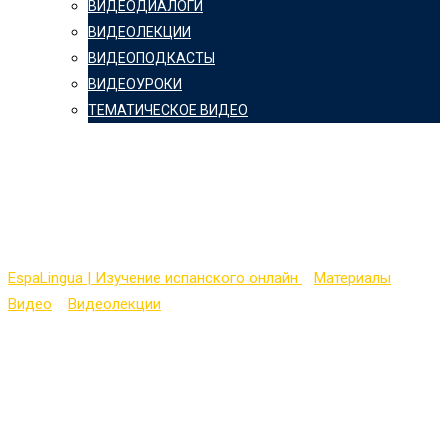
ВИДЕОДИАЛОГИ
ВИДЕОЛЕКЦИИ
ВИДЕОПОДКАСТЫ
ВИДЕОУРОКИ
ТЕМАТИЧЕСКОЕ ВИДЕО
Vocabulario positivo en
español
EspaLingua | Изучение испанского онлайн
>
Материалы
>
Видео
>
Видеолекции
>
Vocabulario positivo en español